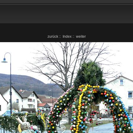
zurück
::
Index
::
weiter