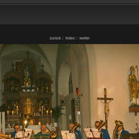
zurück
::
Index
::
weiter